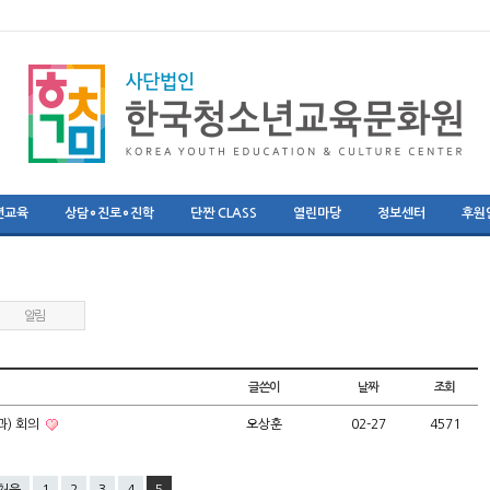
년교육
상담∘진로∘진학
단짠 CLASS
열린마당
정보센터
후원
알림
글쓴이
날짜
조회
) 회의
오상훈
02-27
4571