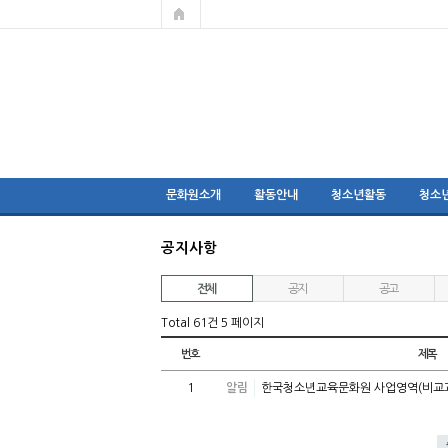
문화원소개
활동안내
청소년활동
청소
공지사항
전체
공지
공고
Total 61건
5 페이지
번호
제목
1
알림
한국청소년교육문화원 사업영역(비교과