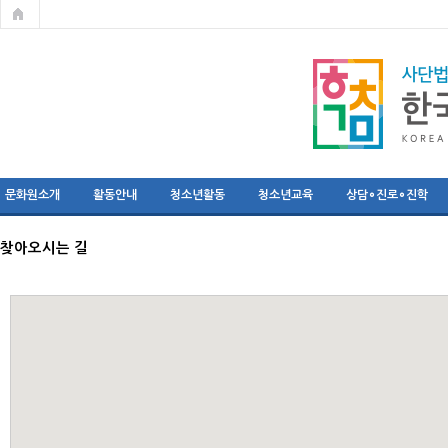
문화원소개
활동안내
청소년활동
청소년교육
상담∘진로∘진학
찾아오시는 길