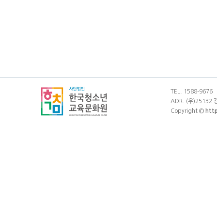
TEL. 1588-9676
ADR. (우)25132
Copyright ©
htt