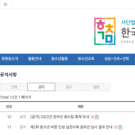
문화원소개
활동안내
청소년활동
청소년교육
상담∘진로∘진학
공지사항
전체
공지
공고
알림
Total 12건
1 페이지
번호
제목
12
공지
[공지] 2022년 온라인 꿈드림 축제 안내
11
공지
제2회 청소년 바른 인성 실천사례 공모전 심사 결과 안내